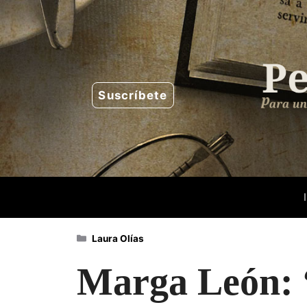
Saltar
al
contenido
Suscríbete
Categorías
Laura Olías
Marga León: 