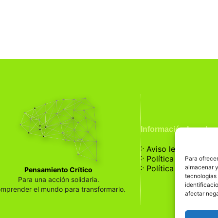
Información Legal
჻
Aviso legal
჻
Política de privaci
Para ofrecer
჻
almacenar y/
Política de cookies
Pensamiento Crítico
tecnologías
Para una acción solidaria.
identificaci
mprender el mundo para transformarlo.
afectar nega