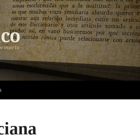
s
ciana