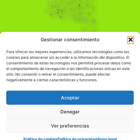
Pensamiento Crítico
Gestionar consentimiento
Para una acción solidaria.
Comprender el mundo para transformarlo.
Para ofrecer las mejores experiencias, utilizamos tecnologías como las
cookies para almacenar y/o acceder a la información del dispositivo. El
consentimiento de estas tecnologías nos permitirá procesar datos como
el comportamiento de navegación o las identificaciones únicas en este
Información Legal
sitio. No consentir o retirar el consentimiento, puede afectar
negativamente a ciertas características y funciones.
჻
Aviso legal
჻
Política de privacidad
Aceptar
჻
Política de cookies
Denegar
Ver preferencias
© pensamientocritico.org 2026
Política de cookies
Política de privacidad
Aviso legal