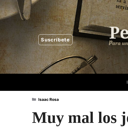
Saltar
al
contenido
Suscríbete
Categorías
Isaac Rosa
Muy mal los j