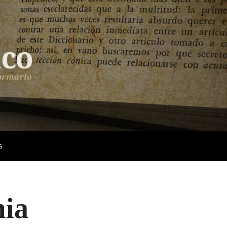
s
mia