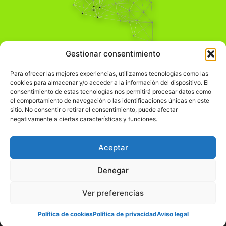
Pensamiento Crítico
Gestionar consentimiento
Para una acción solidaria.
Comprender el mundo para transformarlo.
Para ofrecer las mejores experiencias, utilizamos tecnologías como las
cookies para almacenar y/o acceder a la información del dispositivo. El
consentimiento de estas tecnologías nos permitirá procesar datos como
el comportamiento de navegación o las identificaciones únicas en este
Información Legal
sitio. No consentir o retirar el consentimiento, puede afectar
negativamente a ciertas características y funciones.
჻
Aviso legal
჻
Política de privacidad
Aceptar
჻
Política de cookies
Denegar
Ver preferencias
© pensamientocritico.org 2026
Política de cookies
Política de privacidad
Aviso legal