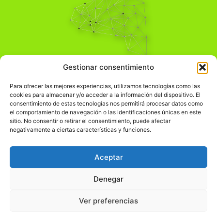
Pensamiento Crítico
Gestionar consentimiento
Para una acción solidaria.
Comprender el mundo para transformarlo.
Para ofrecer las mejores experiencias, utilizamos tecnologías como las
cookies para almacenar y/o acceder a la información del dispositivo. El
consentimiento de estas tecnologías nos permitirá procesar datos como
el comportamiento de navegación o las identificaciones únicas en este
Información Legal
sitio. No consentir o retirar el consentimiento, puede afectar
negativamente a ciertas características y funciones.
჻
Aviso legal
჻
Política de privacidad
Aceptar
჻
Política de cookies
Denegar
Ver preferencias