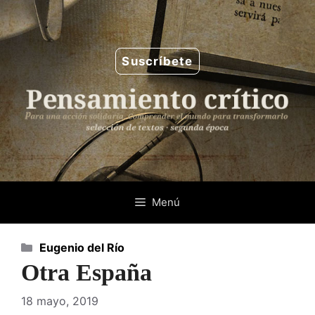
Saltar
al
contenido
Suscríbete
Menú
Categorías
Eugenio del Río
Otra España
18 mayo, 2019