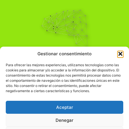
Pensamiento Crítico
Gestionar consentimiento
Para una acción solidaria.
Comprender el mundo para transformarlo.
Para ofrecer las mejores experiencias, utilizamos tecnologías como las
cookies para almacenar y/o acceder a la información del dispositivo. El
consentimiento de estas tecnologías nos permitirá procesar datos como
el comportamiento de navegación o las identificaciones únicas en este
Información Legal
sitio. No consentir o retirar el consentimiento, puede afectar
negativamente a ciertas características y funciones.
჻
Aviso legal
჻
Política de privacidad
Aceptar
჻
Política de cookies
Denegar