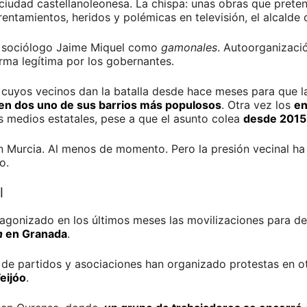
ciudad castellanoleonesa. La chispa: unas obras que prete
frentamientos, heridos y polémicas en televisión, el alcalde
el sociólogo Jaime Miquel como
gamonales
. Autoorganizació
orma legítima por los gobernantes.
 cuyos vecinos dan la batalla desde hace meses para que l
 en dos uno de sus barrios más populosos
. Otra vez los
en
os medios estatales, pese a que el asunto colea
desde 2015
n Murcia. Al menos de momento. Pero la presión vecinal ha 
o.
l
otagonizado en los últimos meses las movilizaciones para d
n
en Granada
.
de partidos y asociaciones han organizado protestas en ot
eijóo
.