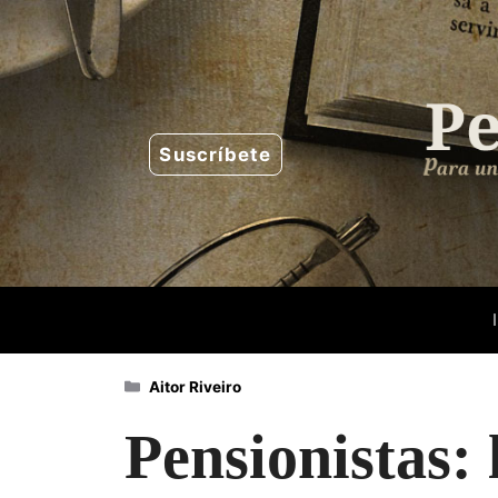
Saltar
al
contenido
Suscríbete
Categorías
Aitor Riveiro
Pensionistas: 