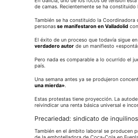
En Galicia, uno de los focos de tensión est
de camas. Recientemente se ha constituido l
También se ha constituido la Coordinadora 
personas
se manifestaron en Valladolid
cont
El éxito de un proceso que todavía sigue e
verdadero autor
de un manifiesto «espontá
Pero nada es comparable a lo ocurrido el ju
país.
Una semana antes ya se produjeron concent
una mierda»
.
Estas protestas tiene proyección. La auto
reivindicar una renta básica universal e inco
Precariedad: sindicato de inquilinos
También en el ámbito laboral se producen pr
de la embotelladora de Coca-Cola en Fuenla