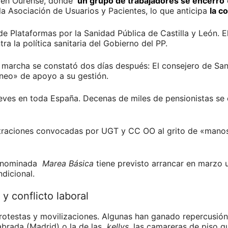
á en Ourense, donde
un grupo de trabajadores se encerró
a Asociación de Usuarios y Pacientes, lo que anticipa
la c
de Plataformas por la Sanidad Pública de Castilla y León. 
ra la política sanitaria del Gobierno del PP.
n marcha se constató dos días después: El consejero de San
neo» de apoyo a su gestión.
eves en toda España. Decenas de miles de pensionistas se 
raciones convocadas por UGT y CC OO al grito de «manos 
denominada
Marea Básica
tiene previsto arrancar en marzo
ndicional.
 y conflicto laboral
otestas y movilizaciones. Algunas han ganado repercusión 
brada (Madrid) o la de las
kellys
, las camareras de piso qu