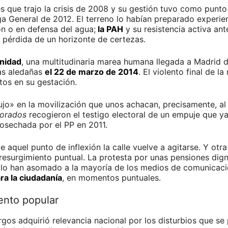
les que trajo la crisis de 2008 y su gestión tuvo como punt
lga General de 2012. El terreno lo habían preparado experie
ón o en defensa del agua;
la PAH
y su resistencia activa ant
la pérdida de un horizonte de certezas.
gnidad
, una multitudinaria marea humana llegada a Madrid 
ías aledañas
el 22 de marzo de 2014
. El violento final de 
tos en su gestación.
jo» en la movilización que unos achacan, precisamente, al e
orados
recogieron el testigo electoral de un empuje que ya
cosechada por el PP en 2011.
aquel punto de inflexión la calle vuelve a agitarse. Y otra
 resurgimiento puntual. La protesta por unas pensiones di
olo han asomado a la mayoría de los medios de comunicació
ra la ciudadanía
, en momentos puntuales.
nto popular
gos adquirió relevancia nacional por los disturbios que se 