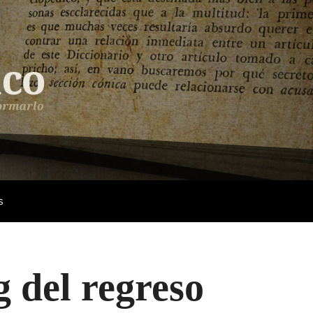
s
g del regreso