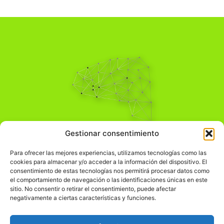
Pensamiento Crítico
Gestionar consentimiento
Para una acción solidaria.
Comprender el mundo para transformarlo.
Para ofrecer las mejores experiencias, utilizamos tecnologías como las
cookies para almacenar y/o acceder a la información del dispositivo. El
consentimiento de estas tecnologías nos permitirá procesar datos como
el comportamiento de navegación o las identificaciones únicas en este
Información Legal
sitio. No consentir o retirar el consentimiento, puede afectar
negativamente a ciertas características y funciones.
჻
Aviso legal
჻
Política de privacidad