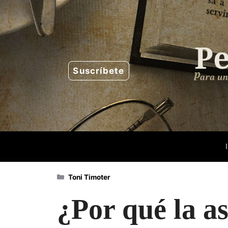
Saltar
al
contenido
Suscríbete
Categorías
Toni Timoter
¿Por qué la as