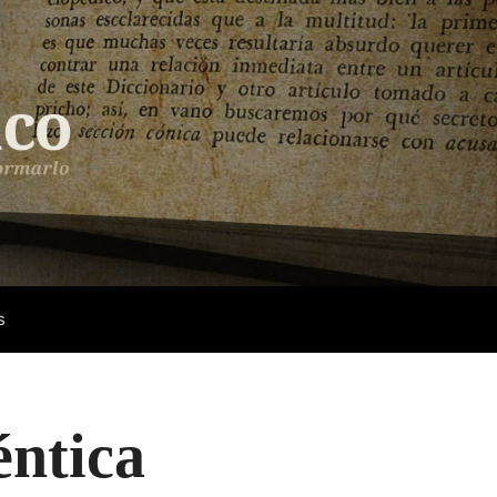
s
éntica