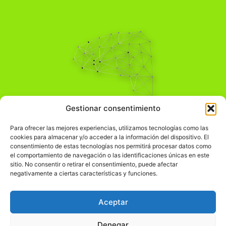
Pensamiento Crítico
Gestionar consentimiento
Para una acción solidaria.
Comprender el mundo para transformarlo.
Para ofrecer las mejores experiencias, utilizamos tecnologías como las
cookies para almacenar y/o acceder a la información del dispositivo. El
consentimiento de estas tecnologías nos permitirá procesar datos como
el comportamiento de navegación o las identificaciones únicas en este
Información Legal
sitio. No consentir o retirar el consentimiento, puede afectar
negativamente a ciertas características y funciones.
჻
Aviso legal
჻
Política de privacidad
Aceptar
჻
Política de cookies
Denegar