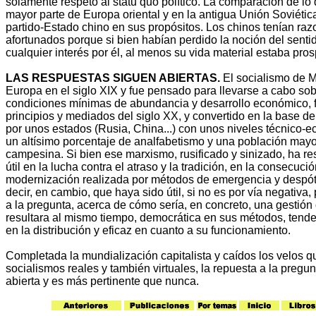
solamente respeto al statu quo político. La comparación de lo
mayor parte de Europa oriental y en la antigua Unión Soviétic
partido-Estado chino en sus propósitos. Los chinos tenían raz
afortunados porque si bien habían perdido la noción del senti
cualquier interés por él, al menos su vida material estaba pro
LAS RESPUESTAS SIGUEN ABIERTAS.
El socialismo de M
Europa en el siglo XIX y fue pensado para llevarse a cabo so
condiciones mínimas de abundancia y desarrollo económico, f
principios y mediados del siglo XX, y convertido en la base de 
por unos estados (Rusia, China...) con unos niveles técnico-
un altísimo porcentaje de analfabetismo y una población mayo
campesina. Si bien ese marxismo, rusificado y sinizado, ha re
útil en la lucha contra el atraso y la tradición, en la consecuci
modernización realizada por métodos de emergencia y despó
decir, en cambio, que haya sido útil, si no es por vía negativa,
a la pregunta, acerca de cómo sería, en concreto, una gestió
resultara al mismo tiempo, democrática en sus métodos, tende
en la distribución y eficaz en cuanto a su funcionamiento.
Completada la mundialización capitalista y caídos los velos q
socialismos reales y también virtuales, la repuesta a la pregun
abierta y es más pertinente que nunca.