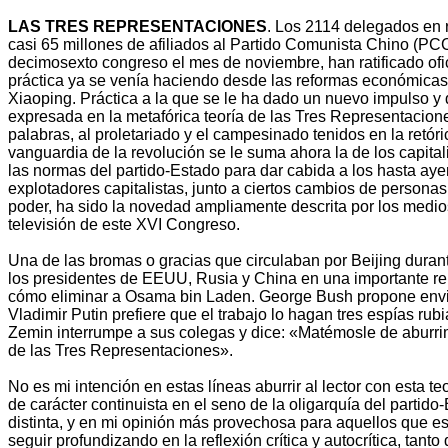
LAS TRES REPRESENTACIONES
. Los 2114 delegados en 
casi 65 millones de afiliados al Partido Comunista Chino (PC
decimosexto congreso el mes de noviembre, han ratificado ofi
práctica ya se venía haciendo desde las reformas económicas
Xiaoping. Práctica a la que se le ha dado un nuevo impulso y
expresada en la metafórica teoría de las Tres Representacione
palabras, al proletariado y el campesinado tenidos en la retóric
vanguardia de la revolución se le suma ahora la de los capital
las normas del partido-Estado para dar cabida a los hasta ay
explotadores capitalistas, junto a ciertos cambios de personas
poder, ha sido la novedad ampliamente descrita por los medio
televisión de este XVI Congreso.
Una de las bromas o gracias que circulaban por Beijing durant
los presidentes de EEUU, Rusia y China en una importante re
cómo eliminar a Osama bin Laden. George Bush propone enviar
Vladimir Putin prefiere que el trabajo lo hagan tres espías rub
Zemin interrumpe a sus colegas y dice: «Matémosle de aburrim
de las Tres Representaciones».
No es mi intención en estas líneas aburrir al lector con esta te
de carácter continuista en el seno de la oligarquía del partido-
distinta, y en mi opinión más provechosa para aquellos que e
seguir profundizando en la reflexión crítica y autocrítica, tanto