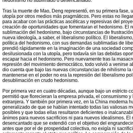
hedonismo no sublimado o desencantado.
Tras la muerte de Mao, Deng representó, en su primera fase, 
utopía por otros medios más pragmáticos. Pero estas no llegar
para acabar con las prácticas ascéticas y represivas del proyec
creación de oportunidades que fomentaran el hedonismo. El re
sublimación del hedonismo, bajo circunstancias de frustració
nueva ideología, a saber, el liberalismo político. El liberalism
política del hedonismo, con sus demandas sublimadas de libe
prendió rápidamente en la imaginación de una sociedad com
desilusionada con la utopía, pero todavía sin las debidas opo
escapar hacia el hedonismo. Pero nuevamente tras la masacr
represión del movimiento democrático, todo volvió a venirse a
dio cuenta que bajo las nuevas circunstancias de nihilismo la 
mantenerse en el poder no era la represión del liberalismo polí
desublimación en crudo hedonismo.
Por primera vez en cuatro décadas, aunque bajo un estricto con
permitió que florecieran la empresa privada, el consumismo y 
extranjera. Y también por primera vez, en la China moderna h
generalizado de que se habían intentado todas las valiosas m
posibles y que todas ellas resultaron deficientes o inalcanzab
ánimos para nuevos sacrificios ni para nuevos idealismos. E
desencantado que se extendió con el objetivo del engrandec
antes que por el de prosperidad colectiva, no exigía ni sacrific