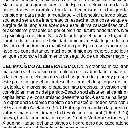
Marx, bajo una gran influencia de Epicuro, definió como la sat
necesidades sensoriales. Limitar el hedonismo a la búsqueda 
considerar para nada la moralidad y el bienestar a largo plaz
sociedad sería una interpretación estrecha; otra cosa es que
surgirá de la utopía se acerque a esta última caracterización. 
el ascetismo presente es por el bien del futuro hedonismo. N
la psicología del Gran Salto Adelante que el popular slogan d
cambio de mil años de felicidad comunista. Esta lógica de la 
distinta del hedonismo manifestado por Epicuro al exponer su f
nosotros consideramos muchos sufrimientos mejores que los 
en que soportar el sufrimiento va seguido de un placer mayor
DEL MAOÍSMO AL LIBERALISMO.
De la creencia inicial tra
marxismo y el maoísmo en la utopía de la abundancia material 
a la decepción, el cinismo y a la búsqueda del placer y prospe
este proceso, que el autor describe como el despliegue del po
la utopía, el marxismo, o para ser más precisos, la versión ch
convirtió en manos del partido-Estado socialista en el camino
capitalismo y el consumismo desenfrenado. A esto se ha llegad
la experiencia utópica maoísta que mezcló el hedonismo con 
el Gran Salto Adelante (1958-1960), que reivindicó la pureza m
valores materiales durante la Revolución Cultural (1966-1976)
nuevo, tras la proclamación de las Cuatro Modernizaciones y
Xiaoping –aquel del gato blanco o negro pero que cace raton