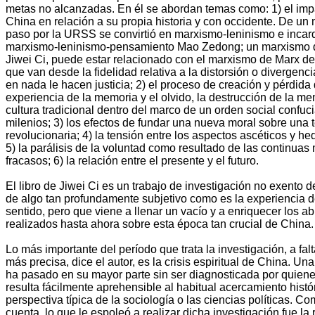
metas no alcanzadas. En él se abordan temas como: 1) el im
China en relación a su propia historia y con occidente. De un
paso por la URSS se convirtió en marxismo-leninismo e inca
marxismo-leninismo-pensamiento Mao Zedong; un marxismo 
Jiwei Ci, puede estar relacionado con el marxismo de Marx de
que van desde la fidelidad relativa a la distorsión o divergen
en nada le hacen justicia; 2) el proceso de creación y pérdida 
experiencia de la memoria y el olvido, la destrucción de la mem
cultura tradicional dentro del marco de un orden social confu
milenios; 3) los efectos de fundar una nueva moral sobre una 
revolucionaria; 4) la tensión entre los aspectos ascéticos y he
5) la parálisis de la voluntad como resultado de las continuas
fracasos; 6) la relación entre el presente y el futuro.
El libro de Jiwei Ci es un trabajo de investigación no exento d
de algo tan profundamente subjetivo como es la experiencia de
sentido, pero que viene a llenar un vacío y a enriquecer los 
realizados hasta ahora sobre esta época tan crucial de China.
Lo más importante del período que trata la investigación, a fa
más precisa, dice el autor, es la crisis espiritual de China. Una 
ha pasado en su mayor parte sin ser diagnosticada por quienes
resulta fácilmente aprehensible al habitual acercamiento históri
perspectiva típica de la sociología o las ciencias políticas. C
cuenta, lo que le espoleó a realizar dicha investigación fue la r