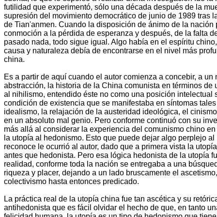
futilidad que experimentó, sólo una década después de la mue
supresión del movimiento democrático de junio de 1989 tras l
de Tian'anmen. Cuando la disposición de ánimo de la nación
conmoción a la pérdida de esperanza y después, de la falta d
pasado nada, todo sigue igual. Algo había en el espíritu chino,
causa y naturaleza debía de encontrarse en el nivel más prof
china.
Es a partir de aquí cuando el autor comienza a concebir, a un n
abstracción, la historia de la China comunista en términos de 
al nihilismo, entendido éste no como una posición intelectual
condición de existencia que se manifestaba en síntomas tales
idealismo, la relajación de la austeridad ideológica, el cinismo,
en un absoluto mal genio. Pero conforme continuó con su inves
más allá al considerar la experiencia del comunismo chino en
la utopía al hedonismo. Esto que puede dejar algo perplejo al 
reconoce le ocurrió al autor, dado que a primera vista la utopí
antes que hedonista. Pero esa lógica hedonista de la utopía f
realidad, conforme toda la nación se entregaba a una búsque
riqueza y placer, dejando a un lado bruscamente el ascetismo, 
colectivismo hasta entonces predicado.
La práctica real de la utopía china fue tan ascética y su retór
antihedonista que es fácil olvidar el hecho de que, en tanto una
felicidad humana, la utopía es un tipo de hedonismo que tiene