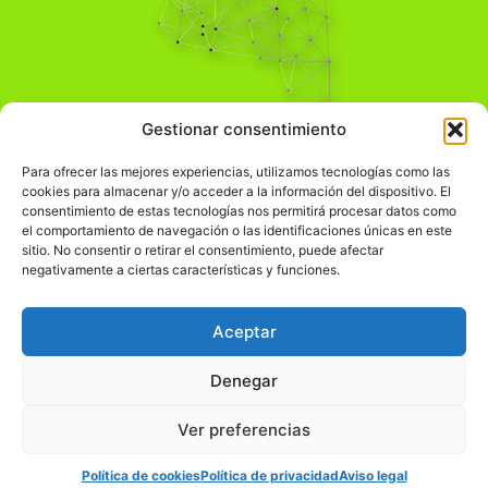
Pensamiento Crítico
Gestionar consentimiento
Para una acción solidaria.
Comprender el mundo para transformarlo.
Para ofrecer las mejores experiencias, utilizamos tecnologías como las
cookies para almacenar y/o acceder a la información del dispositivo. El
consentimiento de estas tecnologías nos permitirá procesar datos como
el comportamiento de navegación o las identificaciones únicas en este
Información Legal
sitio. No consentir o retirar el consentimiento, puede afectar
negativamente a ciertas características y funciones.
჻
Aviso legal
჻
Política de privacidad
Aceptar
჻
Política de cookies
Denegar
Ver preferencias
© pensamientocritico.org 2026
Política de cookies
Política de privacidad
Aviso legal