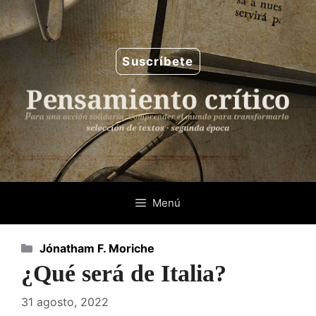
Saltar
al
contenido
Suscríbete
Menú
Categorías
Jónatham F. Moriche
¿Qué será de Italia?
31 agosto, 2022