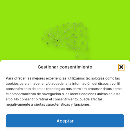
Pensamiento Crítico
Gestionar consentimiento
Para una acción solidaria.
Comprender el mundo para transformarlo.
Para ofrecer las mejores experiencias, utilizamos tecnologías como las
cookies para almacenar y/o acceder a la información del dispositivo. El
consentimiento de estas tecnologías nos permitirá procesar datos como
el comportamiento de navegación o las identificaciones únicas en este
Información Legal
sitio. No consentir o retirar el consentimiento, puede afectar
negativamente a ciertas características y funciones.
჻
Aviso legal
჻
Política de privacidad
Aceptar
჻
Política de cookies