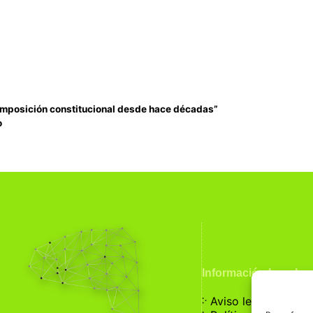
omposición constitucional desde hace décadas”
o
Información Legal
჻
Aviso legal