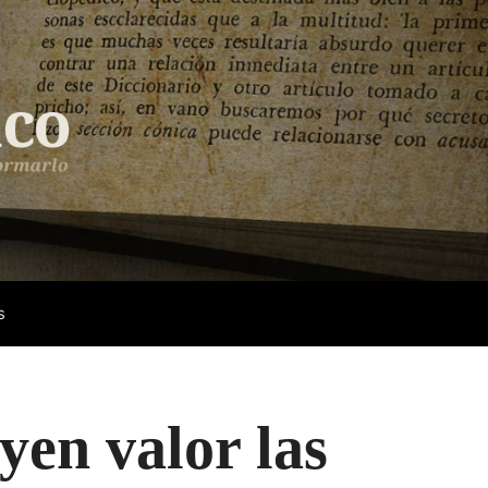
s
yen valor las