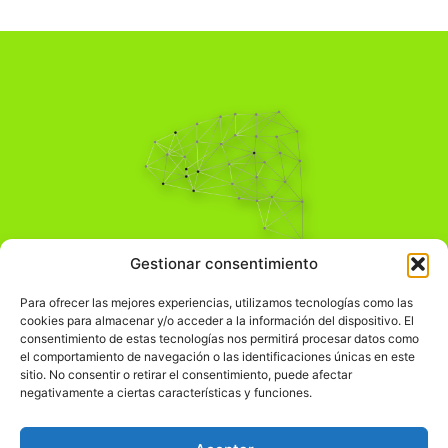
Pensamiento Crítico
Gestionar consentimiento
Para una acción solidaria.
Comprender el mundo para transformarlo.
Para ofrecer las mejores experiencias, utilizamos tecnologías como las
cookies para almacenar y/o acceder a la información del dispositivo. El
consentimiento de estas tecnologías nos permitirá procesar datos como
el comportamiento de navegación o las identificaciones únicas en este
Información Legal
sitio. No consentir o retirar el consentimiento, puede afectar
negativamente a ciertas características y funciones.
჻
Aviso legal
჻
Política de privacidad