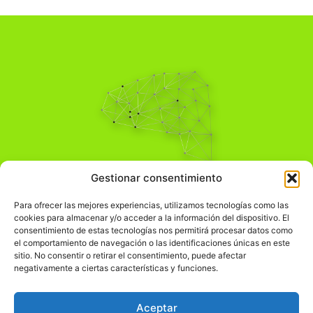
Pensamiento Crítico
Gestionar consentimiento
Para una acción solidaria.
Comprender el mundo para transformarlo.
Para ofrecer las mejores experiencias, utilizamos tecnologías como las
cookies para almacenar y/o acceder a la información del dispositivo. El
consentimiento de estas tecnologías nos permitirá procesar datos como
el comportamiento de navegación o las identificaciones únicas en este
Información Legal
sitio. No consentir o retirar el consentimiento, puede afectar
negativamente a ciertas características y funciones.
჻
Aviso legal
჻
Política de privacidad
Aceptar
჻
Política de cookies