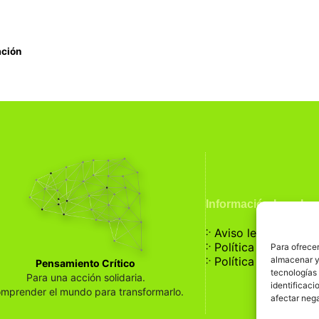
ación
Información Legal
჻
Aviso legal
჻
Política de privaci
Para ofrecer
჻
almacenar y/
Política de cookies
Pensamiento Crítico
tecnologías
Para una acción solidaria.
identificaci
mprender el mundo para transformarlo.
afectar nega