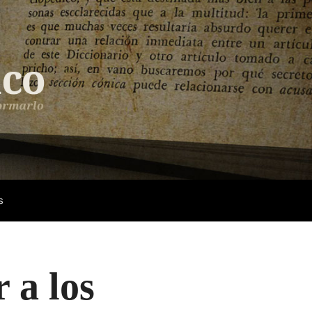
s
r a los