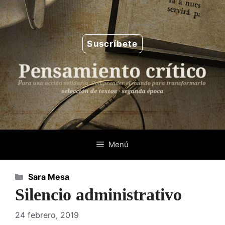
Saltar
al
contenido
Suscríbete
Menú
Categorías
Sara Mesa
Silencio administrativo
24 febrero, 2019