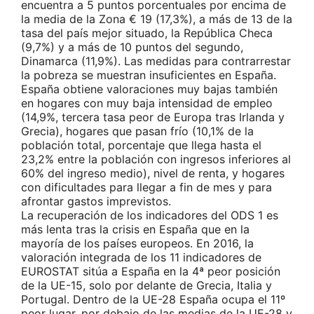
encuentra a 5 puntos porcentuales por encima de
la media de la Zona € 19 (17,3%), a más de 13 de la
tasa del país mejor situado, la República Checa
(9,7%) y a más de 10 puntos del segundo,
Dinamarca (11,9%). Las medidas para contrarrestar
la pobreza se muestran insuficientes en España.
España obtiene valoraciones muy bajas también
en hogares con muy baja intensidad de empleo
(14,9%, tercera tasa peor de Europa tras Irlanda y
Grecia), hogares que pasan frío (10,1% de la
población total, porcentaje que llega hasta el
23,2% entre la población con ingresos inferiores al
60% del ingreso medio), nivel de renta, y hogares
con dificultades para llegar a fin de mes y para
afrontar gastos imprevistos.
La recuperación de los indicadores del ODS 1 es
más lenta tras la crisis en España que en la
mayoría de los países europeos. En 2016, la
valoración integrada de los 11 indicadores de
EUROSTAT sitúa a España en la 4ª peor posición
de la UE-15, solo por delante de Grecia, Italia y
Portugal. Dentro de la UE-28 España ocupa el 11º
peor lugar, por debajo de las medias de la UE-28 y