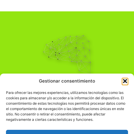
Pensamiento Crítico
Gestionar consentimiento
Para una acción solidaria.
Comprender el mundo para transformarlo.
Para ofrecer las mejores experiencias, utilizamos tecnologías como las
cookies para almacenar y/o acceder a la información del dispositivo. El
consentimiento de estas tecnologías nos permitirá procesar datos como
el comportamiento de navegación o las identificaciones únicas en este
Información Legal
sitio. No consentir o retirar el consentimiento, puede afectar
negativamente a ciertas características y funciones.
჻
Aviso legal
჻
Política de privacidad