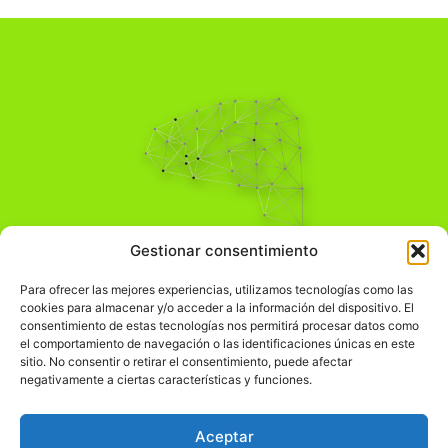
Pensamiento Crítico
Gestionar consentimiento
Para una acción solidaria.
Comprender el mundo para transformarlo.
Para ofrecer las mejores experiencias, utilizamos tecnologías como las
cookies para almacenar y/o acceder a la información del dispositivo. El
consentimiento de estas tecnologías nos permitirá procesar datos como
el comportamiento de navegación o las identificaciones únicas en este
Información Legal
sitio. No consentir o retirar el consentimiento, puede afectar
negativamente a ciertas características y funciones.
჻
Aviso legal
჻
Política de privacidad
Aceptar
჻
Política de cookies