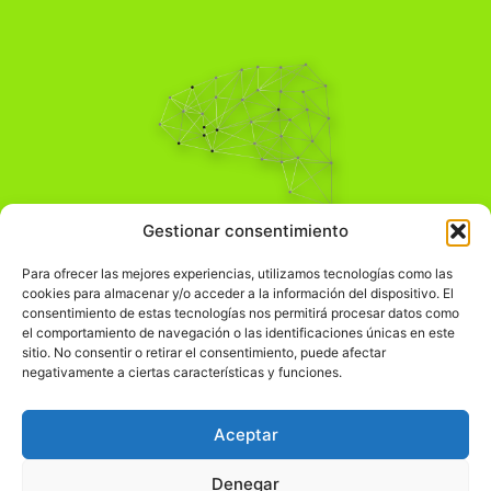
Pensamiento Crítico
Gestionar consentimiento
Para una acción solidaria.
Comprender el mundo para transformarlo.
Para ofrecer las mejores experiencias, utilizamos tecnologías como las
cookies para almacenar y/o acceder a la información del dispositivo. El
consentimiento de estas tecnologías nos permitirá procesar datos como
el comportamiento de navegación o las identificaciones únicas en este
Información Legal
sitio. No consentir o retirar el consentimiento, puede afectar
negativamente a ciertas características y funciones.
჻
Aviso legal
჻
Política de privacidad
Aceptar
჻
Política de cookies
Denegar