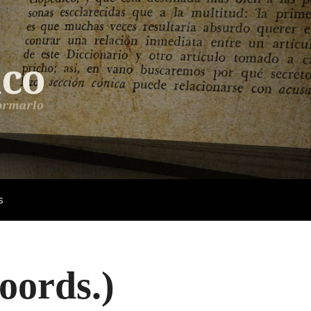
s
oords.)