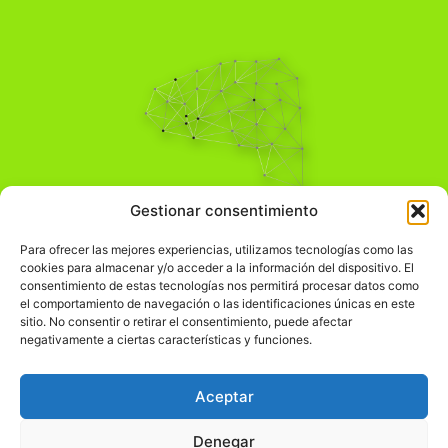
Pensamiento Crítico
Gestionar consentimiento
Para una acción solidaria.
Comprender el mundo para transformarlo.
Para ofrecer las mejores experiencias, utilizamos tecnologías como las
cookies para almacenar y/o acceder a la información del dispositivo. El
consentimiento de estas tecnologías nos permitirá procesar datos como
el comportamiento de navegación o las identificaciones únicas en este
Información Legal
sitio. No consentir o retirar el consentimiento, puede afectar
negativamente a ciertas características y funciones.
჻
Aviso legal
჻
Política de privacidad
Aceptar
჻
Política de cookies
Denegar