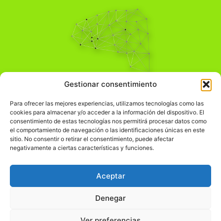
Pensamiento Crítico
Gestionar consentimiento
Para una acción solidaria.
Comprender el mundo para transformarlo.
Para ofrecer las mejores experiencias, utilizamos tecnologías como las
cookies para almacenar y/o acceder a la información del dispositivo. El
consentimiento de estas tecnologías nos permitirá procesar datos como
el comportamiento de navegación o las identificaciones únicas en este
Información Legal
sitio. No consentir o retirar el consentimiento, puede afectar
negativamente a ciertas características y funciones.
჻
Aviso legal
჻
Política de privacidad
Aceptar
჻
Política de cookies
Denegar
Ver preferencias