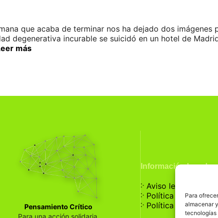
emana que acaba de terminar nos ha dejado dos imágenes p
d degenerativa incurable se suicidó en un hotel de Madrid
Leer más
Información Legal
჻
Aviso legal
჻
Política de privaci
Para ofrecer
჻
almacenar y/
Política de cookies
Pensamiento Crítico
tecnologías
Para una acción solidaria.