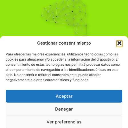
Pensamiento Crítico
Gestionar consentimiento
Para una acción solidaria.
Comprender el mundo para transformarlo.
Para ofrecer las mejores experiencias, utilizamos tecnologías como las
cookies para almacenar y/o acceder a la información del dispositivo. El
consentimiento de estas tecnologías nos permitirá procesar datos como
el comportamiento de navegación o las identificaciones únicas en este
Información Legal
sitio. No consentir o retirar el consentimiento, puede afectar
negativamente a ciertas características y funciones.
჻
Aviso legal
჻
Política de privacidad
Aceptar
჻
Política de cookies
Denegar
Ver preferencias