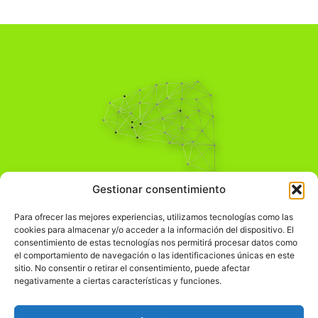
Pensamiento Crítico
Gestionar consentimiento
Para una acción solidaria.
Comprender el mundo para transformarlo.
Para ofrecer las mejores experiencias, utilizamos tecnologías como las
cookies para almacenar y/o acceder a la información del dispositivo. El
consentimiento de estas tecnologías nos permitirá procesar datos como
el comportamiento de navegación o las identificaciones únicas en este
Información Legal
sitio. No consentir o retirar el consentimiento, puede afectar
negativamente a ciertas características y funciones.
჻
Aviso legal
჻
Política de privacidad