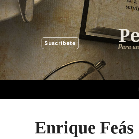
Saltar
al
contenido
Suscríbete
Enrique Feás