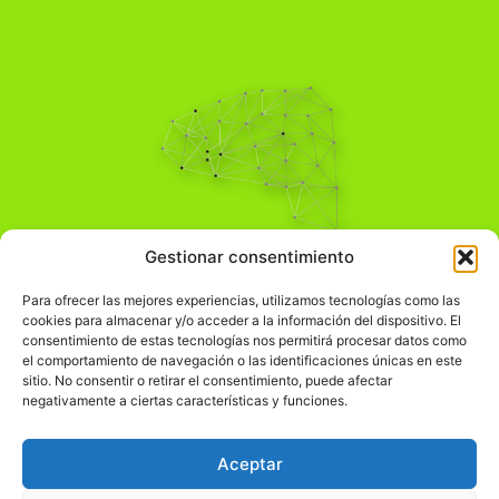
Pensamiento Crítico
Gestionar consentimiento
Para una acción solidaria.
Comprender el mundo para transformarlo.
Para ofrecer las mejores experiencias, utilizamos tecnologías como las
cookies para almacenar y/o acceder a la información del dispositivo. El
consentimiento de estas tecnologías nos permitirá procesar datos como
el comportamiento de navegación o las identificaciones únicas en este
Información Legal
sitio. No consentir o retirar el consentimiento, puede afectar
negativamente a ciertas características y funciones.
჻
Aviso legal
჻
Política de privacidad
Aceptar
჻
Política de cookies