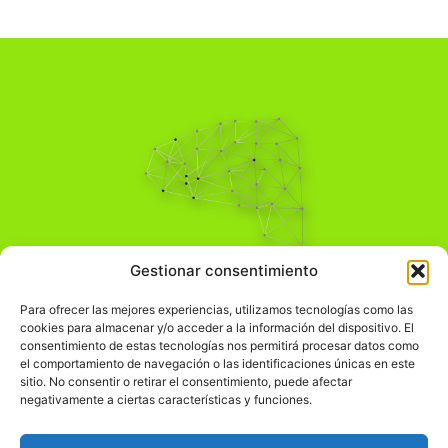
Pensamiento Crítico
Gestionar consentimiento
Para una acción solidaria.
Comprender el mundo para transformarlo.
Para ofrecer las mejores experiencias, utilizamos tecnologías como las
cookies para almacenar y/o acceder a la información del dispositivo. El
consentimiento de estas tecnologías nos permitirá procesar datos como
el comportamiento de navegación o las identificaciones únicas en este
Información Legal
sitio. No consentir o retirar el consentimiento, puede afectar
negativamente a ciertas características y funciones.
჻
Aviso legal
჻
Política de privacidad