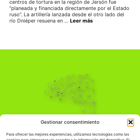
centros de tortura en la región de Jersón fue
“planeada y financiada directamente por el Estado
ruso”. La artillería lanzada desde el otro lado del
río Dniéper resuena en …
Leer más
Pensamiento Crítico
Gestionar consentimiento
Para una acción solidaria.
Comprender el mundo para transformarlo.
Para ofrecer las mejores experiencias, utilizamos tecnologías como las
cookies para almacenar y/o acceder a la información del dispositivo. El