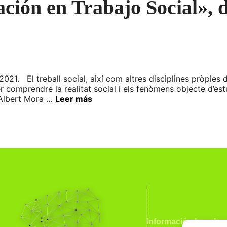
gación en Trabajo Social»,
021. El treball social, així com altres disciplines pròpies d
 comprendre la realitat social i els fenòmens objecte d’estu
, Albert Mora …
Leer más
Información Legal