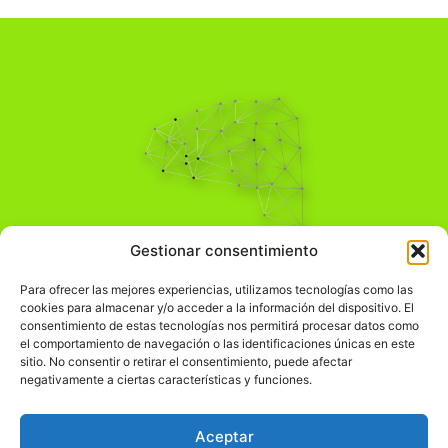
Pensamiento Crítico
Gestionar consentimiento
Para una acción solidaria.
Comprender el mundo para transformarlo.
Para ofrecer las mejores experiencias, utilizamos tecnologías como las
cookies para almacenar y/o acceder a la información del dispositivo. El
consentimiento de estas tecnologías nos permitirá procesar datos como
el comportamiento de navegación o las identificaciones únicas en este
Información Legal
sitio. No consentir o retirar el consentimiento, puede afectar
negativamente a ciertas características y funciones.
჻
Aviso legal
჻
Política de privacidad
Aceptar
჻
Política de cookies