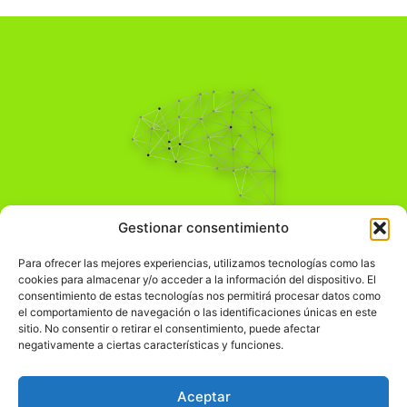
Pensamiento Crítico
Gestionar consentimiento
Para una acción solidaria.
Comprender el mundo para transformarlo.
Para ofrecer las mejores experiencias, utilizamos tecnologías como las
cookies para almacenar y/o acceder a la información del dispositivo. El
consentimiento de estas tecnologías nos permitirá procesar datos como
el comportamiento de navegación o las identificaciones únicas en este
Información Legal
sitio. No consentir o retirar el consentimiento, puede afectar
negativamente a ciertas características y funciones.
჻
Aviso legal
჻
Política de privacidad
Aceptar
჻
Política de cookies