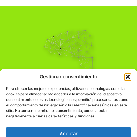
Pensamiento Crítico
Gestionar consentimiento
Para una acción solidaria.
Comprender el mundo para transformarlo.
Para ofrecer las mejores experiencias, utilizamos tecnologías como las
cookies para almacenar y/o acceder a la información del dispositivo. El
consentimiento de estas tecnologías nos permitirá procesar datos como
el comportamiento de navegación o las identificaciones únicas en este
Información Legal
sitio. No consentir o retirar el consentimiento, puede afectar
negativamente a ciertas características y funciones.
჻
Aviso legal
჻
Política de privacidad
Aceptar
჻
Política de cookies