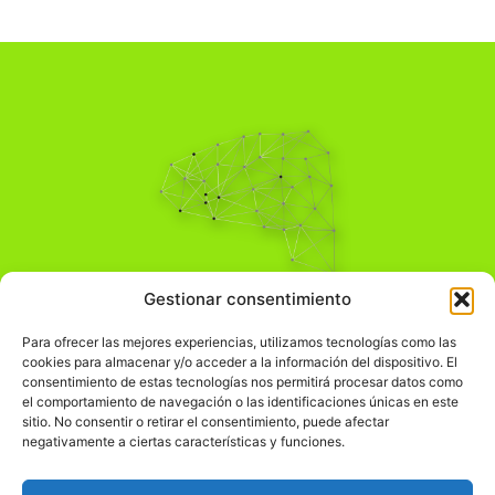
Pensamiento Crítico
Gestionar consentimiento
Para una acción solidaria.
Comprender el mundo para transformarlo.
Para ofrecer las mejores experiencias, utilizamos tecnologías como las
cookies para almacenar y/o acceder a la información del dispositivo. El
consentimiento de estas tecnologías nos permitirá procesar datos como
el comportamiento de navegación o las identificaciones únicas en este
Información Legal
sitio. No consentir o retirar el consentimiento, puede afectar
negativamente a ciertas características y funciones.
჻
Aviso legal
჻
Política de privacidad