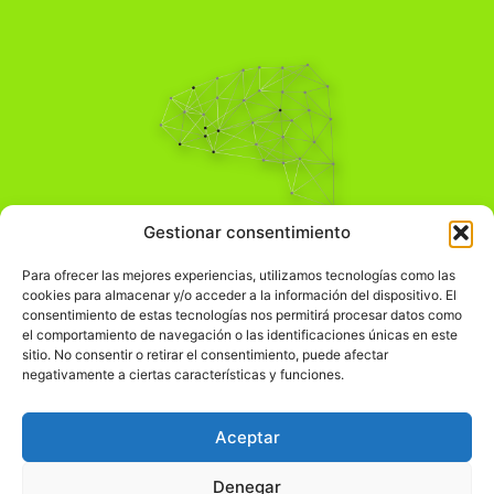
Pensamiento Crítico
Gestionar consentimiento
Para una acción solidaria.
Comprender el mundo para transformarlo.
Para ofrecer las mejores experiencias, utilizamos tecnologías como las
cookies para almacenar y/o acceder a la información del dispositivo. El
consentimiento de estas tecnologías nos permitirá procesar datos como
el comportamiento de navegación o las identificaciones únicas en este
Información Legal
sitio. No consentir o retirar el consentimiento, puede afectar
negativamente a ciertas características y funciones.
჻
Aviso legal
჻
Política de privacidad
Aceptar
჻
Política de cookies
Denegar