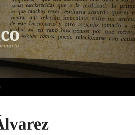
s
Álvarez