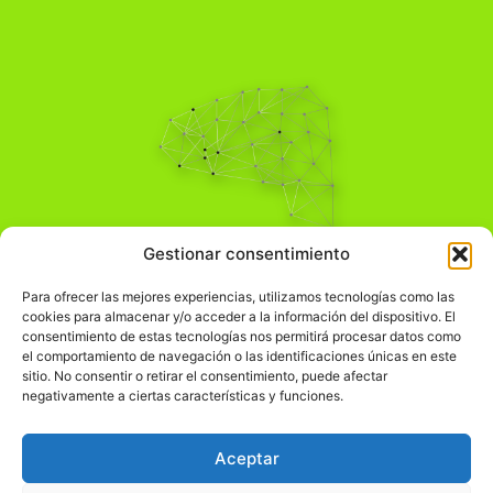
Pensamiento Crítico
Gestionar consentimiento
Para una acción solidaria.
Comprender el mundo para transformarlo.
Para ofrecer las mejores experiencias, utilizamos tecnologías como las
cookies para almacenar y/o acceder a la información del dispositivo. El
consentimiento de estas tecnologías nos permitirá procesar datos como
el comportamiento de navegación o las identificaciones únicas en este
Información Legal
sitio. No consentir o retirar el consentimiento, puede afectar
negativamente a ciertas características y funciones.
჻
Aviso legal
჻
Política de privacidad
Aceptar
჻
Política de cookies