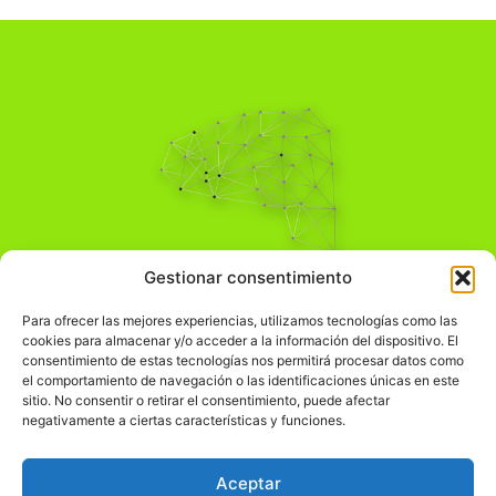
Pensamiento Crítico
Gestionar consentimiento
Para una acción solidaria.
Comprender el mundo para transformarlo.
Para ofrecer las mejores experiencias, utilizamos tecnologías como las
cookies para almacenar y/o acceder a la información del dispositivo. El
consentimiento de estas tecnologías nos permitirá procesar datos como
el comportamiento de navegación o las identificaciones únicas en este
Información Legal
sitio. No consentir o retirar el consentimiento, puede afectar
negativamente a ciertas características y funciones.
჻
Aviso legal
჻
Política de privacidad
Aceptar
჻
Política de cookies