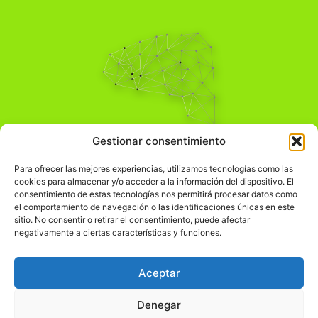
Pensamiento Crítico
Gestionar consentimiento
Para una acción solidaria.
Comprender el mundo para transformarlo.
Para ofrecer las mejores experiencias, utilizamos tecnologías como las
cookies para almacenar y/o acceder a la información del dispositivo. El
consentimiento de estas tecnologías nos permitirá procesar datos como
el comportamiento de navegación o las identificaciones únicas en este
Información Legal
sitio. No consentir o retirar el consentimiento, puede afectar
negativamente a ciertas características y funciones.
჻
Aviso legal
჻
Política de privacidad
Aceptar
჻
Política de cookies
Denegar