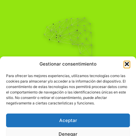
Pensamiento Crítico
Gestionar consentimiento
Para una acción solidaria.
Comprender el mundo para transformarlo.
Para ofrecer las mejores experiencias, utilizamos tecnologías como las
cookies para almacenar y/o acceder a la información del dispositivo. El
consentimiento de estas tecnologías nos permitirá procesar datos como
el comportamiento de navegación o las identificaciones únicas en este
Información Legal
sitio. No consentir o retirar el consentimiento, puede afectar
negativamente a ciertas características y funciones.
჻
Aviso legal
჻
Política de privacidad
Aceptar
჻
Política de cookies
Denegar