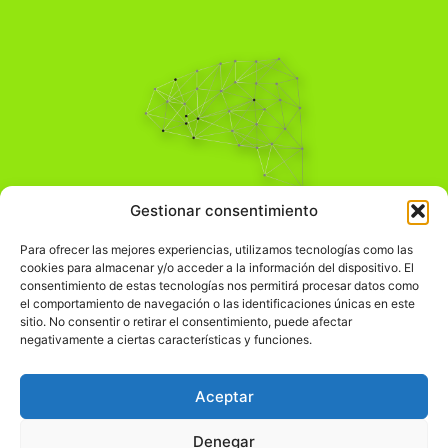
Pensamiento Crítico
Gestionar consentimiento
Para una acción solidaria.
Comprender el mundo para transformarlo.
Para ofrecer las mejores experiencias, utilizamos tecnologías como las
cookies para almacenar y/o acceder a la información del dispositivo. El
consentimiento de estas tecnologías nos permitirá procesar datos como
el comportamiento de navegación o las identificaciones únicas en este
Información Legal
sitio. No consentir o retirar el consentimiento, puede afectar
negativamente a ciertas características y funciones.
჻
Aviso legal
჻
Política de privacidad
Aceptar
჻
Política de cookies
Denegar