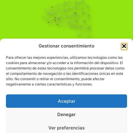
Pensamiento Crítico
Gestionar consentimiento
Para una acción solidaria.
Comprender el mundo para transformarlo.
Para ofrecer las mejores experiencias, utilizamos tecnologías como las
cookies para almacenar y/o acceder a la información del dispositivo. El
consentimiento de estas tecnologías nos permitirá procesar datos como
el comportamiento de navegación o las identificaciones únicas en este
Información Legal
sitio. No consentir o retirar el consentimiento, puede afectar
negativamente a ciertas características y funciones.
჻
Aviso legal
჻
Política de privacidad
Aceptar
჻
Política de cookies
Denegar
Ver preferencias