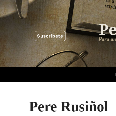
Saltar
al
contenido
Suscríbete
Pere Rusiñol