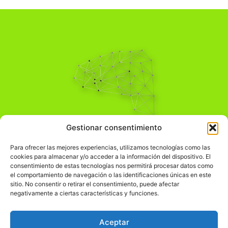
Pensamiento Crítico
Gestionar consentimiento
Para una acción solidaria.
Comprender el mundo para transformarlo.
Para ofrecer las mejores experiencias, utilizamos tecnologías como las
cookies para almacenar y/o acceder a la información del dispositivo. El
consentimiento de estas tecnologías nos permitirá procesar datos como
el comportamiento de navegación o las identificaciones únicas en este
Información Legal
sitio. No consentir o retirar el consentimiento, puede afectar
negativamente a ciertas características y funciones.
჻
Aviso legal
჻
Política de privacidad
Aceptar
჻
Política de cookies