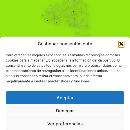
Pensamiento Crítico
Gestionar consentimiento
Para una acción solidaria.
Comprender el mundo para transformarlo.
Para ofrecer las mejores experiencias, utilizamos tecnologías como las
cookies para almacenar y/o acceder a la información del dispositivo. El
consentimiento de estas tecnologías nos permitirá procesar datos como
el comportamiento de navegación o las identificaciones únicas en este
Información Legal
sitio. No consentir o retirar el consentimiento, puede afectar
negativamente a ciertas características y funciones.
჻
Aviso legal
჻
Política de privacidad
Aceptar
჻
Política de cookies
Denegar
Ver preferencias